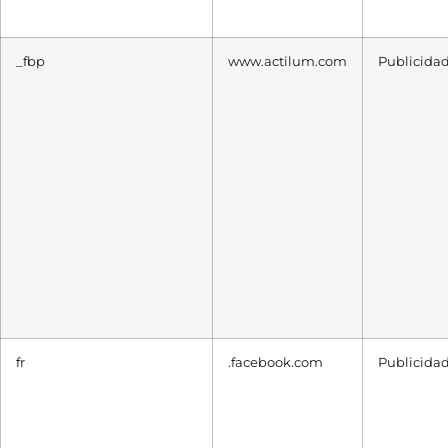
_fbp
www.actilum.com
Publicida
fr
.facebook.com
Publicida