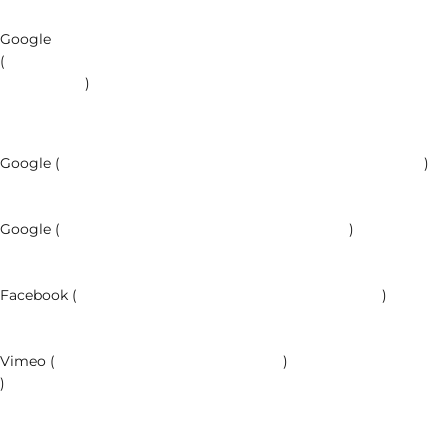
Google
(
https://developers.google.com/analytics/devguides/collection/an
usage?hl=es
)
Google (
https://policies.google.com/technologies/typeshl=es
)
Google (
https://policies.google.com/privacy?hl=es
)
Facebook (
https://es-es.facebook.com/policies/cookies/
)
Vimeo (
https://vimeo.com/cookie_policy
)
)