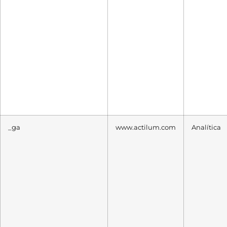
_ga
www.actilum.com
Analítica